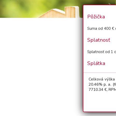
Pôžička
Suma od 400 € 
Splatnosť
Splatnosť od 1 
Splátka
Celková výška
20.46
% p. a. (
7710.34
€, RPM