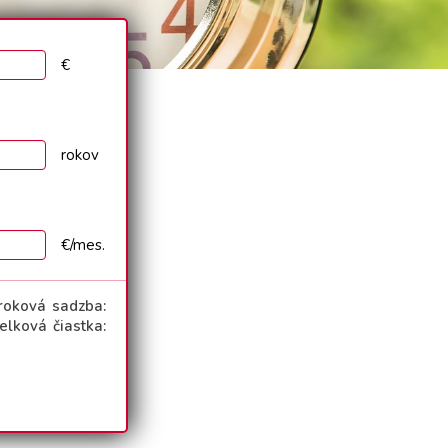
€
rokov
€/mes.
roková sadzba:
Celková čiastka: