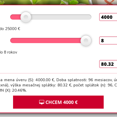
do 25000 €
do 8 rokov
 a mena úveru (S):
4000.00
€, Doba splatnosti:
96
mesiacov, ú
fixná), výška mesačnej splátky:
80.32
€, počet splátok (n):
96
, 
N (X):
20.46
%.
CHCEM
4000
€