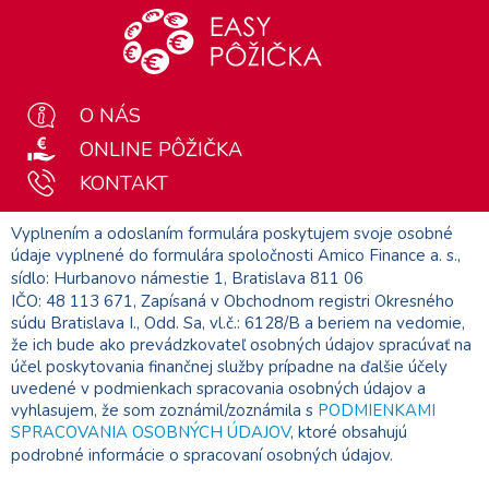
O NÁS
ONLINE PÔŽIČKA
KONTAKT
Vyplnením a odoslaním formulára poskytujem svoje osobné
údaje vyplnené do formulára spoločnosti Amico Finance a. s.,
sídlo: Hurbanovo námestie 1, Bratislava 811 06
IČO: 48 113 671, Zapísaná v Obchodnom registri Okresného
súdu Bratislava I., Odd. Sa, vl.č.: 6128/B a beriem na vedomie,
že ich bude ako prevádzkovateľ osobných údajov spracúvať na
účel poskytovania finančnej služby prípadne na ďalšie účely
uvedené v podmienkach spracovania osobných údajov a
vyhlasujem, že som zoznámil/zoznámila s
PODMIENKAMI
SPRACOVANIA OSOBNÝCH ÚDAJOV
, ktoré obsahujú
podrobné informácie o spracovaní osobných údajov.